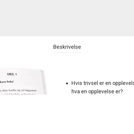
Beskrivelse
Hvis trivsel er en oppleve
hva en opplevelse er?
Hvis trivsel er en sinnstil
hva en sinnstilstand er?
Hvis trivsel er en følelse,
en følelse er?
Hvis trivsel er vår natur, 