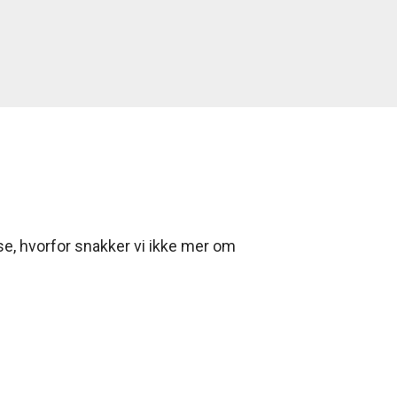
lse, hvorfor snakker vi ikke mer om
stand, hvorfor snakker vi ikke mer om
 hvorfor snakker vi ikke mer om hva
hvorfor snakker vi ikke mer om hva vår