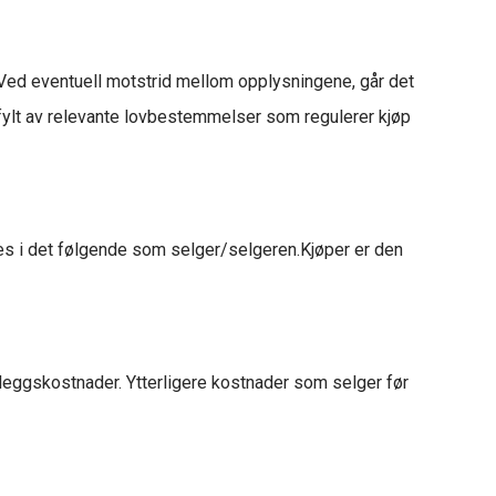
. Ved eventuell motstrid mellom opplysningene, går det
 utfylt av relevante lovbestemmelser som regulerer kjøp
gnes i det følgende som selger/selgeren.Kjøper er den
illeggskostnader. Ytterligere kostnader som selger før