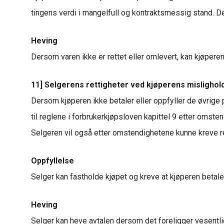
tingens verdi i mangelfull og kontraktsmessig stand. De
Heving
Dersom varen ikke er rettet eller omlevert, kan kjøpere
11] Selgerens rettigheter ved kjøperens mislighol
Dersom kjøperen ikke betaler eller oppfyller de øvrige p
til reglene i forbrukerkjøpsloven kapittel 9 etter omste
Selgeren vil også etter omstendighetene kunne kreve re
Oppfyllelse
Selger kan fastholde kjøpet og kreve at kjøperen betal
Heving
Selger kan heve avtalen dersom det foreligger vesentlig