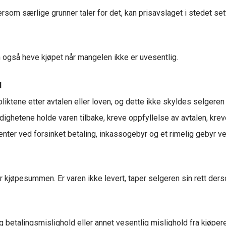
rsom særlige grunner taler for det, kan prisavslaget i stedet se
n også heve kjøpet når mangelen ikke er uvesentlig.
d
liktene etter avtalen eller loven, og dette ikke skyldes selgeren
ndighetene holde varen tilbake, kreve oppfyllelse av avtalen, kre
nter ved forsinket betaling, inkassogebyr og et rimelig gebyr v
er kjøpesummen. Er varen ikke levert, taper selgeren sin rett de
 betalingsmislighold eller annet vesentlig mislighold fra kjøper