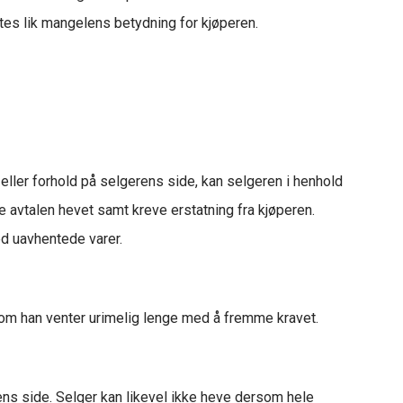
ttes lik mangelens betydning for kjøperen.
 eller forhold på selgerens side, kan selgeren i henhold
ve avtalen hevet samt kreve erstatning fra kjøperen.
ed uavhentede varer.
rsom han venter urimelig lenge med å fremme kravet.
ens side. Selger kan likevel ikke heve dersom hele