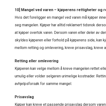
10] Mangel ved varen – kjøperens rettigheter og r
Hvis det foreligger en mangel ved varen må kjøper innen 
seg mangelen. Kjøper har alltid reklamert tidsnok derso
at kjøper overtok varen. Dersom varen eller deler av de
skyldes kjøperen eller forhold på kjøperens side, kan k
mellom retting og omlevering, kreve prisavslag, kreve av
Retting eller omlevering
Kjøperen kan velge mellom å kreve mangelen rettet elle
umulig eller volder selgeren urimelige kostnader. Retting
avhjelpsforsøk for samme mangel.
Prisavslag
Kjøper kan kreve et passende prisavslag dersom varen ik