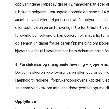
opplysningene i løpet av disse 12 månedene, utløper a
tilbake til selgeren uten unødig opphold og senest 14 
annet er avtalt eller selger har unnlatt å opplyse om a
eller teste varen på en forsvarlig måte for å fastslå va
forsvarlig og nødvendig, kan kjøperen bli ansvarlig for 
og senest 14 dager fra selgeren fikk melding om kjøperen
kjøperen, eller til kjøper har lagt frem dokumentasjon for
9] Forsinkelse og manglende levering – kjøperens r
Dersom selgeren ikke leverer varen eller leverer den fo
i henhold til reglene i forbrukerkjøpslovens kapittel 5
selgeren.Ved krav om misligholdsbeføyelser bør meldin
Oppfyllelse