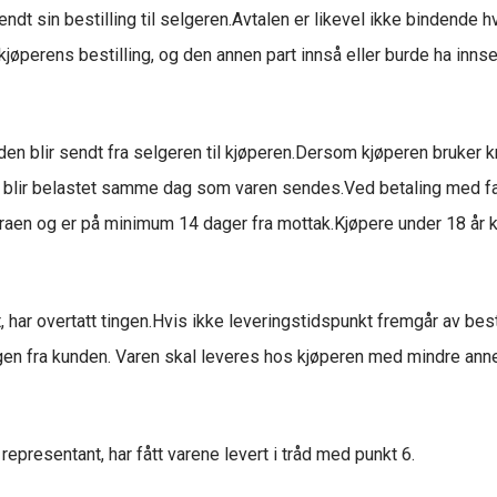
dt sin bestilling til selgeren.Avtalen er likevel ikke bindende hv
kjøperens bestilling, og den annen part innså eller burde ha innsett
den blir sendt fra selgeren til kjøperen.Dersom kjøperen bruker k
 blir belastet samme dag som varen sendes.Ved betaling med faktu
uraen og er på minimum 14 dager fra mottak.Kjøpere under 18 år k
, har overtatt tingen.Hvis ikke leveringstidspunkt fremgår av best
gen fra kunden. Varen skal leveres hos kjøperen med mindre annet
 representant, har fått varene levert i tråd med punkt 6.