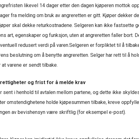
ngrefristen likevel 14 dager etter den dagen kjøperen mottok op
dager fra melding om bruk av angreretten er gitt. Kjøper dekker 
t kjøper skal dekke returkostnadene. Selgeren kan ikke fastsette 
rens art, egenskaper og funksjon, uten at angreretten faller bort.
eventuell redusert verdi på varen.Selgeren er forpliktet til å til
s beslutning om å benytte angreretten. Selger har rett til å holde
 at varene er sendt tilbake.
ettigheter og frist for å melde krav
r sent i henhold til avtalen mellom partene, og dette ikke skylde
 etter omstendighetene holde kjøpesummen tilbake, kreve oppfyllel
gen av bevishensyn være skriftlig (for eksempel e-post).