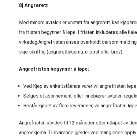
8] Angrerett
Med mindre avtalen er unntatt fra angrerett, kan kjøper
fra fristen begynner å løpe. I fristen inkluderes alle k
virkedag.Angrefristen anses overholdt dersom melding er 
skje skriftlig (angrerettskjema, e-post eller brev).
Angrefristen begynner å løpe:
Ved Kjøp av enkeltstående varer vil angrefristen løpe 
Selges et abonnement, eller innebærer avtalen regelme
Består kjøpet av flere leveranser, vil angrefristen løp
Angrefristen utvides til 12 måneder etter utløpet av de
angreskjema. Tilsvarende gjelder ved manglende opplysn