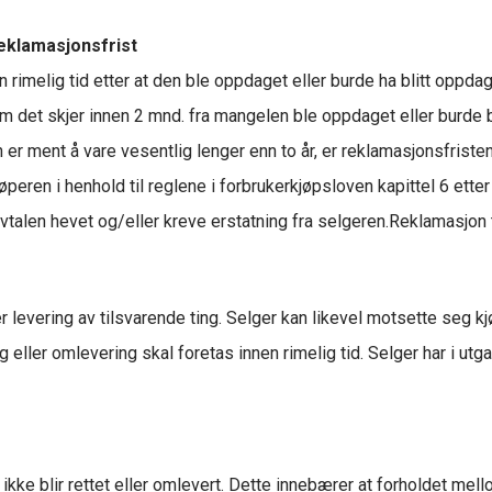
eklamasjonsfrist
rimelig tid etter at den ble oppdaget eller burde ha blitt oppdag
m det skjer innen 2 mnd. fra mangelen ble oppdaget eller burde b
n er ment å vare vesentlig lenger enn to år, er reklamasjonsfris
jøperen i henhold til reglene i forbrukerkjøpsloven kapittel 6 e
talen hevet og/eller kreve erstatning fra selgeren.Reklamasjon ti
r levering av tilsvarende ting. Selger kan likevel motsette seg 
 eller omlevering skal foretas innen rimelig tid. Selger har i utga
ke blir rettet eller omlevert. Dette innebærer at forholdet mello