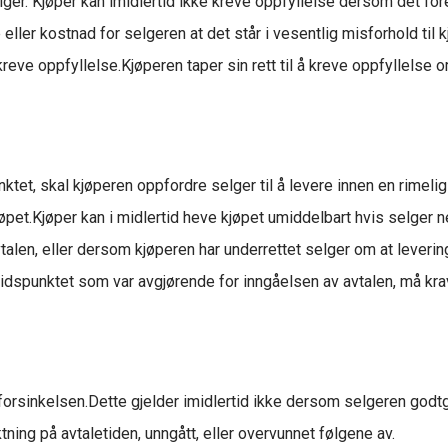
lger. Kjøper kan imidlertid ikke kreve oppfyllelse dersom det fo
ller kostnad for selgeren at det står i vesentlig misforhold til k
l kreve oppfyllelse.Kjøperen taper sin rett til å kreve oppfyllels
tet, skal kjøperen oppfordre selger til å levere innen en rimelig
jøpet.Kjøper kan i midlertid heve kjøpet umiddelbart hvis selger 
 avtalen, eller dersom kjøperen har underrettet selger om at lever
gstidspunktet som var avgjørende for inngåelsen av avtalen, må kra
 forsinkelsen.Dette gjelder imidlertid ikke dersom selgeren godtg
ktning på avtaletiden, unngått, eller overvunnet følgene av.