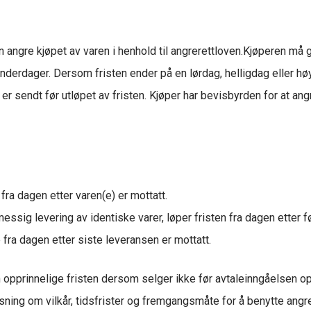
en angre kjøpet av varen i henhold til angrerettloven.Kjøperen må
alenderdager. Dersom fristen ender på en lørdag, helligdag eller h
sendt før utløpet av fristen. Kjøper har bevisbyrden for at angr
fra dagen etter varen(e) er mottatt.
ssig levering av identiske varer, løper fristen fra dagen etter f
e fra dagen etter siste leveransen er mottatt.
n opprinnelige fristen dersom selger ikke før avtaleinngåelsen op
ing om vilkår, tidsfrister og fremgangsmåte for å benytte angre