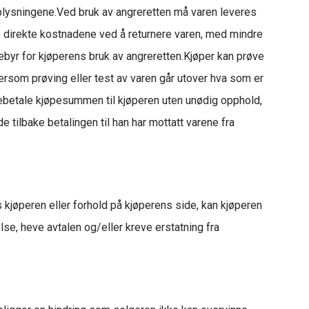
plysningene.Ved bruk av angreretten må varen leveres
de direkte kostnadene ved å returnere varen, med mindre
gebyr for kjøperens bruk av angreretten.Kjøper kan prøve
 Dersom prøving eller test av varen går utover hva som er
bakebetale kjøpesummen til kjøperen uten unødig opphold,
 tilbake betalingen til han har mottatt varene fra
s kjøperen eller forhold på kjøperens side, kan kjøperen
se, heve avtalen og/eller kreve erstatning fra