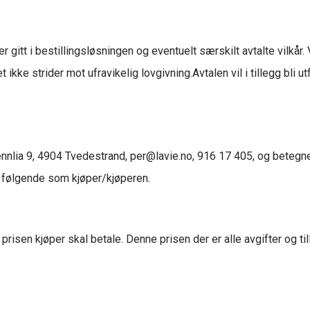
 gitt i bestillingsløsningen og eventuelt særskilt avtalte vilkår
 ikke strider mot ufravikelig lovgivning.Avtalen vil i tillegg bli
ttjennlia 9, 4904 Tvedestrand, per@lavie.no, 916 17 405, og bete
t følgende som kjøper/kjøperen.
 prisen kjøper skal betale. Denne prisen der er alle avgifter og t