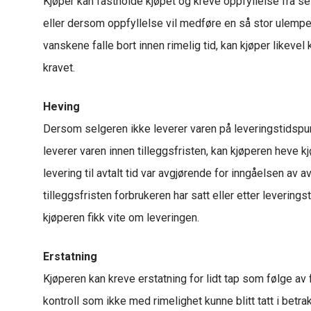
Kjøper kan fastholde kjøpet og kreve oppfyllelse fra se
eller dersom oppfyllelse vil medføre en så stor ulempe e
vanskene falle bort innen rimelig tid, kan kjøper likeve
kravet.
Heving
Dersom selgeren ikke leverer varen på leveringstidspunk
leverer varen innen tilleggsfristen, kan kjøperen heve k
levering til avtalt tid var avgjørende for inngåelsen av
tilleggsfristen forbrukeren har satt eller etter leverin
kjøperen fikk vite om leveringen.
Erstatning
Kjøperen kan kreve erstatning for lidt tap som følge av
kontroll som ikke med rimelighet kunne blitt tatt i betra