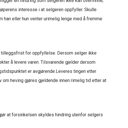
religger en hindring som selgeren ikke kan overvinne,
jøperens interesse i at selgeren oppfyller. Skulle
e om han eller hun venter urimelig lenge med å fremme
 tilleggsfrist for oppfyllelse. Dersom selger ikke
nekter å levere varen. Tilsvarende gjelder dersom
ingstidspunktet er avgjørende.Leveres tingen etter
v om heving gjøres gjeldende innen rimelig tid etter at
jør at forsinkelsen skyldes hindring utenfor selgers